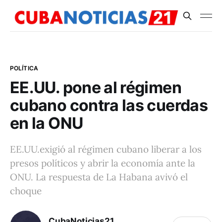
POLÍTICA
EE.UU. pone al régimen
cubano contra las cuerdas
en la ONU
EE.UU.exigió al régimen cubano liberar a los
presos políticos y abrir la economía ante la
ONU. La respuesta de La Habana avivó el
choque
CubaNoticias21