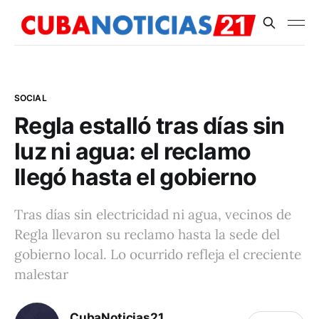
SOCIAL
Regla estalló tras días sin
luz ni agua: el reclamo
llegó hasta el gobierno
Tras días sin electricidad ni agua, vecinos de
Regla llevaron su reclamo hasta la sede del
gobierno local. Lo ocurrido refleja el creciente
malestar
CubaNoticias21